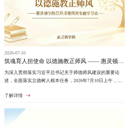
2026-07-10
筑魂育人担使命 以德施教正师风 —— 惠灵顿学
院召开师德师风专题学习会
为深入贯彻落实习近平总书记关于师德师风建设的重要论
述，全面落实立德树人根本任务，2026年7月10日上午，青
岛黄海学院惠灵顿理工联合学院（以下简称“惠灵顿学院”）
了解详情
在知信楼A26召开全体教职工师德师风专题学习会。