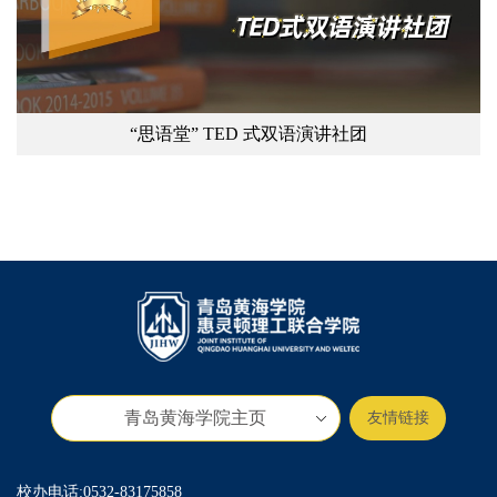
“思语堂” TED 式双语演讲社团
青岛黄海学院主页
友情链接
校办电话:0532-83175858