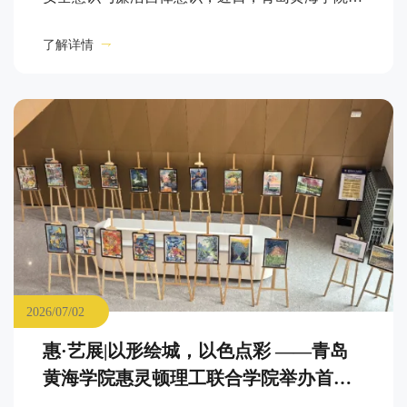
灵顿理工联合学院（以下简称“惠灵顿学院”）在知
了解详情
信楼A26召开全体教职工暑假前安全教育专题学习
会。
2026/07/02
惠·艺展|以形绘城，以色点彩 ——青岛
黄海学院惠灵顿理工联合学院举办首期
教学成果展