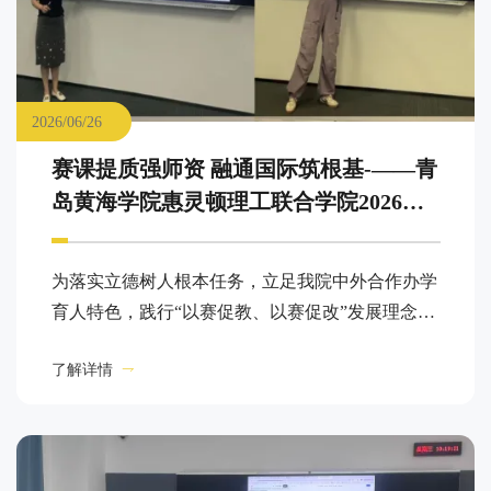
2026/06/26
赛课提质强师资 融通国际筑根基-——青
岛黄海学院惠灵顿理工联合学院2026年
教师讲课比赛顺利举办
为落实立德树人根本任务，立足我院中外合作办学
育人特色，践行“以赛促教、以赛促改”发展理念，
全面锤炼教师国际化课堂教学能力，6月26日上午
了解详情
9:00—12:00，青岛黄海学院惠灵顿理工联合学院
2026年院级教师讲课比赛在知信楼A26室顺利举
办。