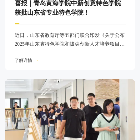
喜报｜青岛黄海学院中新创意特色学院
获批山东省专业特色学院！
近日，山东省教育厅等五部门联合印发《关于公布
2025年山东省特色学院和拔尖创新人才培养项目名
单的通知》（鲁教高函〔2026〕14号），经学校申
了解详情
报、专家评审、社会公示等多轮严格遴选，青岛黄
海学院中新创意特色学院成功获批山东省专业特色
学院。