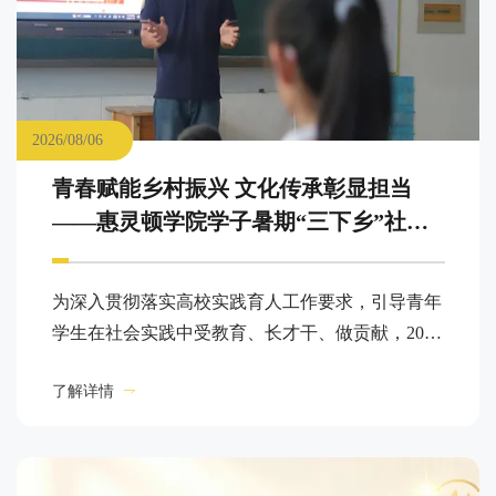
2026/08/06
青春赋能乡村振兴 文化传承彰显担当
——惠灵顿学院学子暑期“三下乡”社会
实践活动纪实
为深入贯彻落实高校实践育人工作要求，引导青年
学生在社会实践中受教育、长才干、做贡献，2026
年暑期，青岛黄海学院惠灵顿理工联合学院积极组
了解详情
织开展“三下乡”社会实践活动。