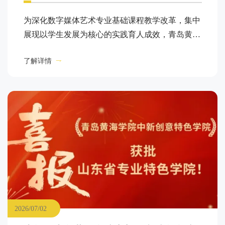
为深化数字媒体艺术专业基础课程教学改革，集中
展现以学生发展为核心的实践育人成效，青岛黄海
学院惠灵顿理工联合学院（以下简称“惠灵顿学
了解详情
院”）于2026年7月2日开始，在知信楼一楼大厅进
行品牌系列活动“惠・艺展”之《设计素描与设计色
彩》课程优秀教学成果展。
2026/07/02