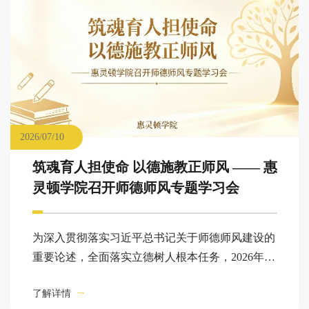
2026/07/10
筑魂育人担使命 以德施教正师风 —— 惠
灵顿学院召开师德师风专题学习会
为深入贯彻落实习近平总书记关于师德师风建设的
重要论述，全面落实立德树人根本任务，2026年7
月10日上午，青岛黄海学院惠灵顿理工联合学院
了解详情
（以下简称“惠灵顿学院”）在知信楼A26召开全体