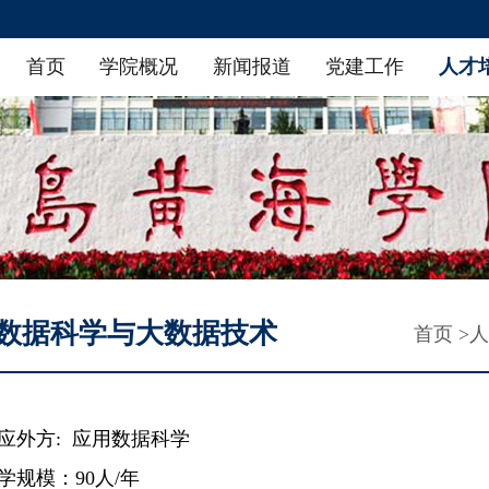
首页
学院概况
新闻报道
党建工作
人才
学院领导
综合新闻
党建动态
学生组织
专业设置
招生信息
组织架构
通知公告
理论学习
学生活动
英语学习支持中心
就业信息
师资队伍
菁菁校园
规章制度
咨询支持
数据科学与大数据技术
首页 >
人
应外方: 应用数据科学
学规模：90人/年