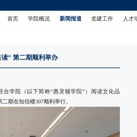
首页
学院概况
新闻报道
党建工作
人才
学院领导
综合新闻
党建动态
学生组织
专业设置
招生信息
组织架构
通知公告
理论学习
学生活动
英语学习支持中心
就业信息
师资队伍
菁菁校园
规章制度
咨询支持
共读” 第二期顺利举办
联合学院（以下简称“惠灵顿学院”）阅读文化品
第二期在知信楼307顺利举行。