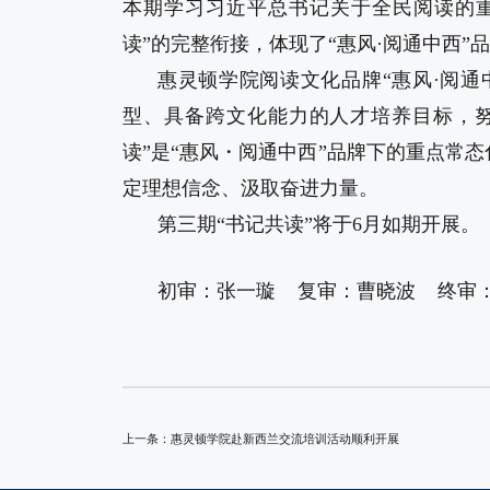
本期学习习近平总书记关于全民阅读的重
读”的完整衔接，体现了“惠风·阅通中西”
惠灵顿学院阅读文化品牌“惠风·阅通
型、具备跨文化能力的人才培养目标，努
读”是“惠风・阅通中西”品牌下的重点常
定理想信念、汲取奋进力量。
第三期“书记共读”将于6月如期开展。
初审：张一璇
复审：曹晓波
终审
上一条：
惠灵顿学院赴新西兰交流培训活动顺利开展