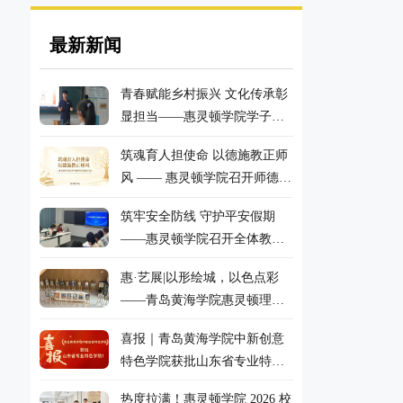
最新新闻
青春赋能乡村振兴 文化传承彰
显担当——惠灵顿学院学子暑
期“三下乡”社会实践活动纪实
筑魂育人担使命 以德施教正师
风 —— 惠灵顿学院召开师德师
风专题学习会
筑牢安全防线 守护平安假期
——惠灵顿学院召开全体教职
工暑假前安全教育专题学习会
惠·艺展|以形绘城，以色点彩
——青岛黄海学院惠灵顿理工
联合学院举办首期教学成果展
喜报｜青岛黄海学院中新创意
特色学院获批山东省专业特色
学院！
热度拉满！惠灵顿学院 2026 校